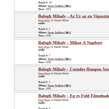
Track #:
10
Album:
Szent Szellem J�jj!
Year:
1992
Balogh Mihaly - Az Ur az en Vigaszt
More Music
by Balogh Mihaly
audio
Track #:
5
Album:
Szent Szellem J�jj!
Year:
1992
Balogh Mihaly - Mikor A Napfeny
More Music
by Balogh Mihaly
audio
Track #:
7
Album:
Szent Szellem J�jj!
Year:
1992
Balogh Mihaly - Csendes Hangon Szo
More Music
by Balogh Mihaly
audio
Track #:
2
Album:
Szent Szellem J�jj!
Year:
1992
Balogh Mihaly - Eg es Fold Elmulna
More Music
by Balogh Mihaly
audio
Track #:
8