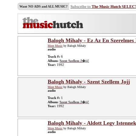
Subscribe to
The Music Hutch SELEC
Want NO ADS and ALL MUSIC?
Balogh Mihaly - Ez Az En Szerelmes
More Music
by Balogh Mihaly
audio
Track #:
6
Album:
Szent Szellem J�jj!
Year:
1992
Balogh Mihaly - Szent Szellem Jojj
More Music
by Balogh Mihaly
audio
Track #:
1
Album:
Szent Szellem J�jj!
Year:
1992
Balogh Mihaly - Aldott Legy Istennek
More Music
by Balogh Mihaly
audio