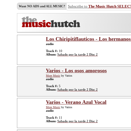
Subscribe to
The Music Hutch SELEC
Want NO ADS and ALL MUSIC?
Los Chiripitiflauticos - Los herman
audio
Track #:
10
Album:
Sabado por la tarde 2 Disc 2
Varios - Los osos amorosos
More Music
by Varios
audio
Track #:
5
Album:
Sabado por la tarde 2 Disc 2
Varios - Verano Azul Vocal
More Music
by Varios
audio
Track #:
11
Album:
Sabado por la tarde 2 Disc 2