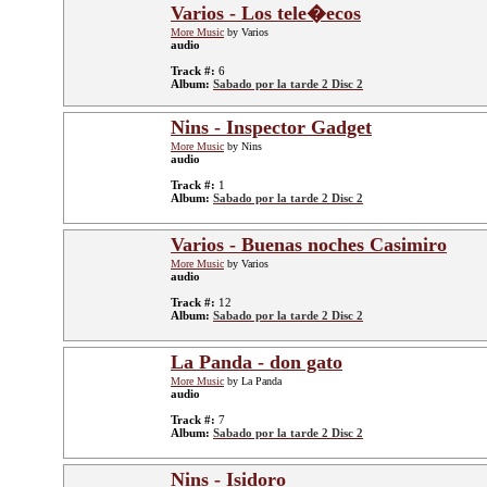
Varios - Los tele�ecos
More Music
by Varios
audio
Track #:
6
Album:
Sabado por la tarde 2 Disc 2
Nins - Inspector Gadget
More Music
by Nins
audio
Track #:
1
Album:
Sabado por la tarde 2 Disc 2
Varios - Buenas noches Casimiro
More Music
by Varios
audio
Track #:
12
Album:
Sabado por la tarde 2 Disc 2
La Panda - don gato
More Music
by La Panda
audio
Track #:
7
Album:
Sabado por la tarde 2 Disc 2
Nins - Isidoro