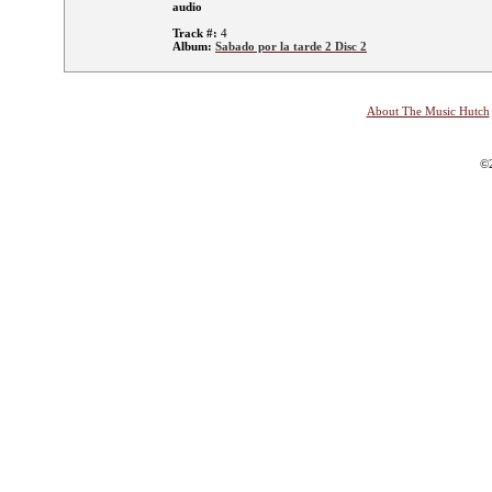
audio
Track #:
4
Album:
Sabado por la tarde 2 Disc 2
About The Music Hutch
©2