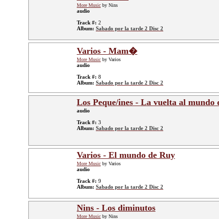
More Music
by Nins
audio
Track #:
2
Album:
Sabado por la tarde 2 Disc 2
Varios - Mam�
More Music
by Varios
audio
Track #:
8
Album:
Sabado por la tarde 2 Disc 2
Los Peque/ines - La vuelta al mundo 
audio
Track #:
3
Album:
Sabado por la tarde 2 Disc 2
Varios - El mundo de Ruy
More Music
by Varios
audio
Track #:
9
Album:
Sabado por la tarde 2 Disc 2
Nins - Los diminutos
More Music
by Nins