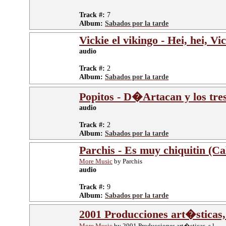
Track #:
7
Album:
Sabados por la tarde
Vickie el vikingo - Hei, hei, Vi
audio
Track #:
2
Album:
Sabados por la tarde
Popitos - D�Artacan y los tre
audio
Track #:
2
Album:
Sabados por la tarde
Parchis - Es muy chiquitin (Ca
More Music
by Parchis
audio
Track #:
9
Album:
Sabados por la tarde
2001 Producciones art�sticas,
More Music
by 2001 Producciones art�sticas, s.l.