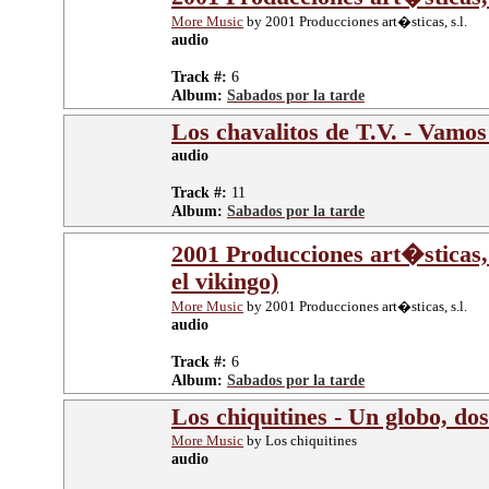
More Music
by 2001 Producciones art�sticas, s.l.
audio
Track #:
6
Album:
Sabados por la tarde
Los chavalitos de T.V. - Vamos
audio
Track #:
11
Album:
Sabados por la tarde
2001 Producciones art�sticas, 
el vikingo)
More Music
by 2001 Producciones art�sticas, s.l.
audio
Track #:
6
Album:
Sabados por la tarde
Los chiquitines - Un globo, dos
More Music
by Los chiquitines
audio