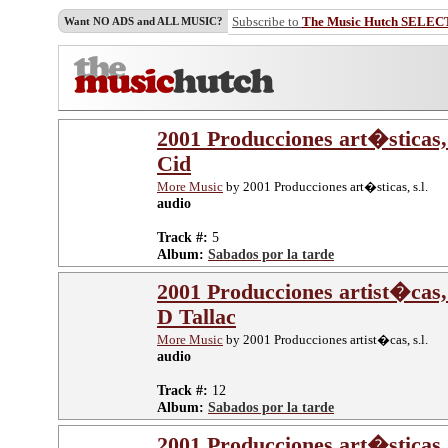
Subscribe to
The Music Hutch SELEC
Want NO ADS and ALL MUSIC?
2001 Producciones art�sticas,
Cid
More Music
by 2001 Producciones art�sticas, s.l.
audio
Track #:
5
Album:
Sabados por la tarde
2001 Producciones artist�cas, 
D Tallac
More Music
by 2001 Producciones artist�cas, s.l.
audio
Track #:
12
Album:
Sabados por la tarde
2001 Producciones art�sticas, 