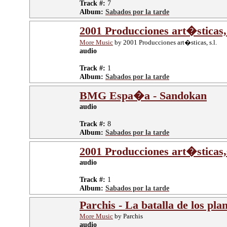
Track #:
7
Album:
Sabados por la tarde
2001 Producciones art�sticas, 
More Music
by 2001 Producciones art�sticas, s.l.
audio
Track #:
1
Album:
Sabados por la tarde
BMG Espa�a - Sandokan
audio
Track #:
8
Album:
Sabados por la tarde
2001 Producciones art�sticas,s
audio
Track #:
1
Album:
Sabados por la tarde
Parchis - La batalla de los pl
More Music
by Parchis
audio