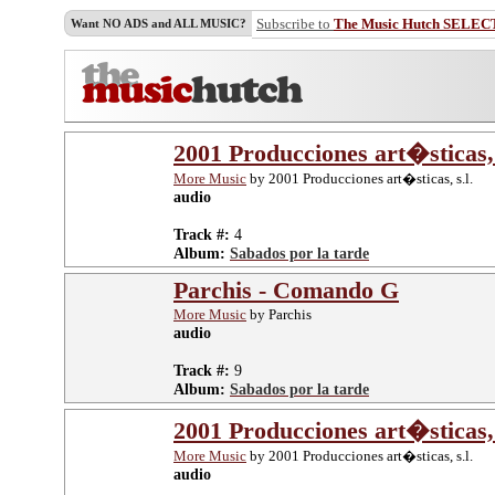
Subscribe to
The Music Hutch SELEC
Want NO ADS and ALL MUSIC?
2001 Producciones art�sticas, 
More Music
by 2001 Producciones art�sticas, s.l.
audio
Track #:
4
Album:
Sabados por la tarde
Parchis - Comando G
More Music
by Parchis
audio
Track #:
9
Album:
Sabados por la tarde
2001 Producciones art�sticas, 
More Music
by 2001 Producciones art�sticas, s.l.
audio